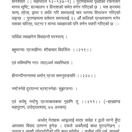
विनश्यति ।। महाभारत १२÷१३७÷१) । पुराणहरूमा पृथ्वीको रचनासँग
मानव सृष्टि, सञ्चालन र विनाशको समेत वर्णन गरिएको छ । यस क्रममा
सत्य, त्रेता, द्वापर र कलि गरि समयलाई चार भागमा विभाजन गरिएको
पाइन्छ । पुराणहरूमा वर्तमान समयलाई २८ औं कलिको प्रथमचरण भनेर
यसका चरित्र, घटना र मानव व्यवहारको पनि वर्णन यसरी गरिएको छ ः
पार्थिवा व्यवहारेण विवाद्यन्ते परस्परम् ।
बहुमान्याः प्रजाहीनाः शौचाचार विवर्जितः ।।२१९।।
एवं भविष्यन्ति नराः तदाऽधर्म व्यवस्थिता ।
हीनान्दीनान्स्तया धर्मान् प्रजा समनुवत्स्र्यति ।।२२०।।
नष्टेस्नेहे दुरापन्ना भ्रष्टस्नेहाः सुहृत्जनाः ।
एवं रूपेषु नष्टेषु प्रजास्त्यक्त्वा गृहाणि तु ।।२११।। (–ब्रह्माण्ड
महापुराण, उपोद्घातपाद, ७४ अध्याय)
अर्थात् नेताहरू आफूलाई मात्र सर्वज्ञ र ठूलो मान्ने हुँदा
आपसमा विवाद उत्पन्न हुनेछ । एकले अर्कोलाई बाधा पुराउनेछन् ।
जनता र आफ्नै छोराछोरीको पनि साथ हुनेछैन । कसैमा पनि धर्म, सत्कर्म,