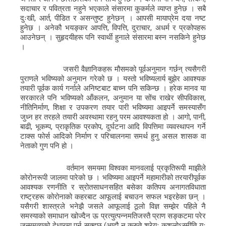
सदाचार र पवित्रता नहुने भएकाले संसारमा कुकर्मले व्याप्त हुनेछ । सबै
दुःखी, आर्त, पीडित र असन्तुष्ट हुनेछन् । आपसी मायाप्रेम दया नष्ट
हुनेछ । अनेकौ भयङ्कर आपत्ति, विपत्ति, दुराचार, अधर्म र प्रकोपहरू
आउनेछन् । सुहृदयीहरू पनि स्वार्थी हुनाले संसारमा बस्न नसकिने हुनेछ
।
जसरी वैज्ञानिकहरू मौसमको पूर्वअनुमान गर्छन् त्यसैगरी
पुराणले भविष्यको अनुमान गरेको छ । यस्तो भविष्यलार्य बुझेर आवश्यक
तयारी पूर्वक कार्य गर्नाले अनिष्टबाट बाच्न पनि सकिन्छ । हरेक मानव या
सरकारले पनि भविष्यको आँकलन, अनुमान या सोंच राखेर सीपविकास,
नीतिनिर्माण, शिक्षा र उपकरण तयार पारी भविष्यमा आइपर्ने समस्यासँग
जुध्न हर तरहले तयारी अवस्थामा रहनु परम आवश्यकता हो । आगो, पानी,
बाढी, भूकम्प, प्राकृतिक प्रकोप, दुर्घटना आदि विपत्तिमा व्यवस्थापन गर्ने
टाक्स फोर्स आदिको निर्माण र परिचालनमा समर्थ हुनु असल शासक वा
नेताको गुण पनि हो ।
वर्तमान समयमा विश्वका मानवलाई प्रकृतिरूपी माझीले
कोरोनरूपी जालमा पारेको छ । भविष्यमा आइपर्ने महामारीको तरयारीपूर्वक
आवश्यक रणनीति र स्रोतसाधनसहित बसेका कतिपय अनागतविधाता
राष्ट्रहरू कोरोनाको कहरबाट आफूलाई बचाउन सफल भइरहेका छन् ।
यसैगरी शास्त्रले भनेझै जसले आफूलाई ठूलो विज्ञ सम्झेर पहिले नै
समस्याको समाधान खोज्दैन ऊ प्रत्युत्पन्नमतिजस्तै प्राण सङ्कटमा परेर
जन्ममृत्युको देधारमा पर्न सक्दछ (आदौ न कुरुते श्रेयः कुशलोऽस्मीति यः