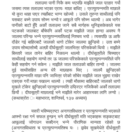
तलाउमा पानी निकै कम भएपछि माझीले जाल प्रहार गर्यो
जसमा त्यस तलाउमा भएका प्रायः माछा बाधिए । प्रत्युत्पन्नमति माछाले
यो कुरा थाहा पाएर त्यहाँबाट भाग्न खोज्यो । उसले तुरुन्त साथीलाई पनि
यसबाट बच्ने उपाय सोच्न भन्यो र आफूले पनि सोच्न थाल्यो । अब भागेर
पानीको बाटो हुँदै अर्काे तलाउमा जाने सबै मार्गहरू थुनिइसकेकाले यस
पटकको जालबाट बाँचेपनि अर्काे पटक माझीले जाल हान्दा अवश्य नै
जालमा परिन्छ भन्ने प्रत्युत्पन्नमातिलाई निश्चय भयो । त्यसपछि ऊ आफै
दौडेर गई बाहिरबाटै जालको धागो टोकेर जालमा झुन्डियो । उता बच्ने
उपाय सोच्दासोच्दै अल्छी दीर्घसूत्री जालभित्र परिसकेको थियो । माझीले
बिस्तारै जाल तानेर बाहिर निकाल्न थाल्यो । दीर्घसूत्रीले चिच्याएर
साथीलाई सहयोग माग्यो तर ऊ जालमा परिसकेकाले प्रत्युत्पन्नमतिले पनि
केही सहयोग गर्न सकेन । माझीले जाल तलाउको बाहिर तान्यो । जालमा
दुई साथीसहित अन्य धेरै माछाहरू थिए । जालमै झुन्डिएको
प्रत्युत्पन्नमति माछा पनि जाभित्र परेको सोंचेर माझीले जाल भुइमा राखेर
एकएक गरी माछा पखाल्न थाल्यो । त्यही मौकामा बाहिरबाटै जालको धागो
मुखले टोकेर झुन्डिएको प्रत्युत्पन्नमति उफ्रिएर नजिकैको अर्काे तलाउमा
छिर्यो । दीघसूत्री माछालाई भने माझीले मारेर आहारमका लागि लग्यो ।
(कथास्रोत ः महाभारत, शान्तिपर्व, १३७ अध्याय)
यसरी भविष्यद्रष्टा अनागतविधाता र प्रत्युत्पन्नमति भएकाले
आफ्नो रक्षा गर्न सफल हुन्छन् भने दीर्घसूत्री मति भएकाहरू सङ्कटबाट
आफूलाई जोगाउन सक्दैनन् भन्ने पौराणिक मान्यता रहेको छ
(अनागतविाधाता च प्रत्युत्पन्नमतिश्च यः । द्वावेव सुखमेधेते दीर्धसूत्री