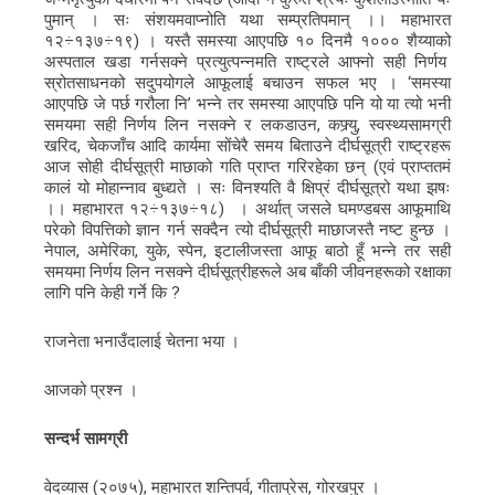
पुमान् । सः संशयमवाप्नोति यथा सम्प्रतिपमान् ।। महाभारत
१२÷१३७÷१९) । यस्तै समस्या आएपछि १० दिनमै १००० शैय्याको
अस्पताल खडा गर्नसक्ने प्रत्युत्पन्नमति राष्ट्रले आफ्नो सही निर्णय
स्रोतसाधनको सदुपयोगले आफूलाई बचाउन सफल भए । ‘समस्या
आएपछि जे पर्छ गरौला नि’ भन्ने तर समस्या आएपछि पनि यो या त्यो भनी
समयमा सही निर्णय लिन नसक्ने र लकडाउन, कफ्र्यु, स्वस्थ्यसामग्री
खरिद, चेकजाँच आदि कार्यमा सोंचेरै समय बिताउने दीर्घसूत्री राष्ट्रहरू
आज सोही दीर्घसूत्री माछाको गति प्राप्त गरिरहेका छन् (एवं प्राप्ततमं
कालं यो मोहान्नाव बुध्द्यते । सः विनश्यति वै क्षिप्रं दीर्घसूत्रो यथा झषः
।। महाभारत १२÷१३७÷१८) । अर्थात् जसले घमण्डबस आफूमाथि
परेको विपत्तिको ज्ञान गर्न सक्दैन त्यो दीर्घसूत्री माछाजस्तै नष्ट हुन्छ ।
नेपाल, अमेरिका, युके, स्पेन, इटालीजस्ता आफू बाठो हूँ भन्ने तर सही
समयमा निर्णय लिन नसक्ने दीर्घसूत्रीहरूले अब बाँकी जीवनहरूको रक्षाका
लागि पनि केही गर्ने कि ?
राजनेता भनाउँदालाई चेतना भया ।
आजको प्रश्न ।
सन्दर्भ सामग्री
वेदव्यास (२०७५), महाभारत शन्तिपर्व, गीताप्रेस, गोरखपुर ।