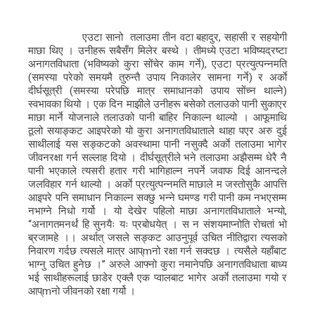
एउटा सानो तलाउमा तीन वटा बहादुर, सहासी र सहयोगी
माछा थिए । उनीहरू सबैसँग मिलेर बस्थे । तीमध्ये एउटा भविष्यद्रष्टा
अनागतविधाता (भविष्यको कुरा सोंचेर काम गर्ने), एउटा प्रत्युत्पन्नमति
(समस्या परेको समयमै तुरुन्तै उपाय निकालेर सामना गर्ने) र अर्काे
दीर्घसूत्री (समस्या परेपछि मात्र समाधानको उपाय सोंच्न थाल्ने)
स्वभावका थियो । एक दिन माझीले उनीहरू बसेको तलाउको पानी सुकाएर
माछा मार्ने योजनाले तलाउको पानी बाहिर निकाल्न थाल्यो । आफूमाथि
ठूलो सयाङ्कट आइपरेको यो कुरा अनागतविधाताले थाहा पएर अरु दुई
साथीलाई यस सङ्कटको अवस्थामा पानी नसुक्दै अर्काे तलाउमा भागेर
जीवनरक्षा गर्न सल्लाह दियो । दीर्घसूत्रीले भने तलाउमा अझैसम्म धेरै नै
पानी भएकाले त्यसरी हतार गरी भागिहाल्न नपर्ने जवाफ दिई आनन्दले
जलविहार गर्न थाल्यो । अर्काे प्रत्युत्पन्नमति माछाले म जस्तोसुकै आपत्ति
आइपरे पनि समाधान निकाल्न सक्छु भन्ने घमण्ड गरी पानी कम नभएसम्म
नभाग्ने निधो गर्यो । यो देखेर पहिलो माछा अनागतविधाताले भन्यो,
‘‘अनागतमनर्थं हि सुनयैः यः प्रबोधयेत् । स न संशयमाप्नोति रोचतां भो
ब्रजामहे ।। अर्थात् जसले सङ्कट आउनुपूर्व उचित नीतिद्वारा त्यसको
निवारण गर्दछ त्यसले मात्र आप्mनो रक्षा गर्न सक्दछ । त्यसैले यहाँबाट
भाग्नु उचित हुनेछ ।’’ अरुले आफ्नो कुरा नमानेपछि अनागतविधाता बाध्य
भई साथीहरूलाई छाडेर एक्लै एक प्वालबाट भागेर अर्काे तलाउमा गयो र
आप्mनो जीवनको रक्षा गर्यो ।