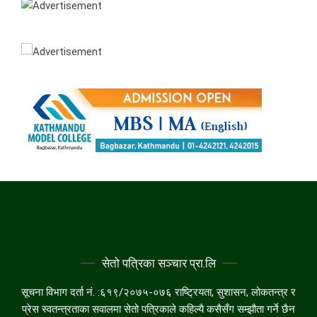
सेतो पत्रिका सञ्चार प्रा.लि
सूचना विभाग दर्ता नं. :६१९/२०७५-०७६ राष्ट्रियता, सुशासन, लोकतन्त्र र
प्रेस स्वतन्त्रताका सवालमा सेतो पत्रिकाले कहिल्यै कसैसँग सम्झौता गर्ने छैन