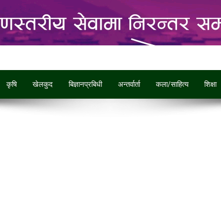
कृषि
खेलकुद
बिज्ञानप्रबिधी
अन्तर्वार्ता
कला/साहित्य
शिक्षा