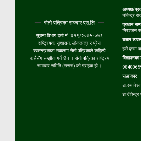
अध्यक्ष/प्
नबिन्द्र र
सेतो पत्रिका सञ्चार प्रा.लि
प्रधान सम्
निरञ्जन स
सूचना विभाग दर्ता नं. :६१९/२०७५-०७६
बजार
ब्यव
राष्ट्रियता, सुशासन, लोकतन्त्र र प्रेस
हरी कृष्ण पा
स्वतन्त्रताका सवालमा सेतो पत्रिकाले कहिल्यै
विज्ञापनका
कसैसँग सम्झौता गर्ने छैन । सेतो पत्रिका राष्ट्रिय
समाचार समिति (रासस) को ग्राहक हो ।
9840065
सल्हाकार
डा.स्थानेश्व
डा.दीपेन्द्