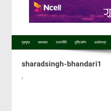
गृहपृष्ठ
समाचार
राजनीति
दृष्टिकोण
अर्थतन्‍त्र
sharadsingh-bhandari1