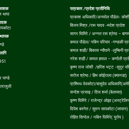
रकाशक
पत्रकार /प्रदेश प्रतीनिधि
ाज थापा
प्रकाश अधिकारि/अनमोल पौडेल- कोशी 
पादक
बिजय मिश्र /राम यादव -मदेश प्रदेश
ापकोटा
सागर घिमिरे / अन्नत राम श्रेष्ठ – बागम
स्थापक
कमल पौडेल/ नबिन परियार -गण्डकी प्र
ण्डे
कमल शाही/ बिकास न्यौपाने -लुम्बिनी प्र
 लागि
नरेश शाही / कमल हमाल – कर्णाली प्रद
951
कृष्ण राज जोशी /हरिश भट्ट -सुदुर पश्
सरोज श्रेष्ठ / हिम कोईराला (क्यानडा)
र पाण्डे
प्रश्मिथ देवकोटा/बासुदेव अधिकारि(अमे
र पराजुली
सन्देश प्रसाइ / दिपा शर्मा (बेलायत)
कृष्ण घिमिरे / राजेन्द्र ओझा (अस्ट्रेलिय
दिपेश बस्नेत / सुमन सापकोटा (जापान)
रोहित सिग्देल / नबिन घिमिरे( युरोप )