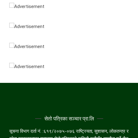
सेतो पत्रिका सञ्चार प्रा.लि
सूचना विभाग दर्ता नं. :६१९/२०७५-०७६ राष्ट्रियता, सुशासन, लोकतन्त्र र