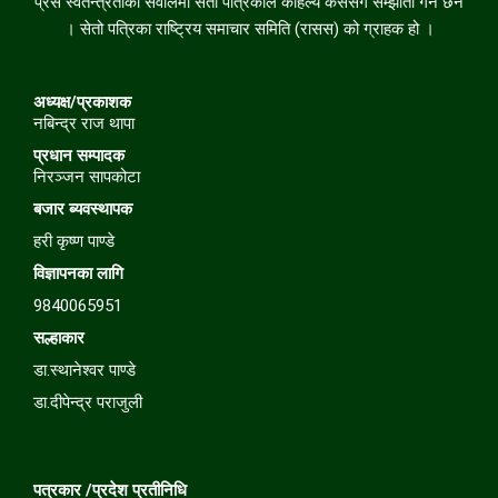
प्रेस स्वतन्त्रताका सवालमा सेतो पत्रिकाले कहिल्यै कसैसँग सम्झौता गर्ने छैन
। सेतो पत्रिका राष्ट्रिय समाचार समिति (रासस) को ग्राहक हो ।
अध्यक्ष/प्रकाशक
नबिन्द्र राज थापा
प्रधान सम्पादक
निरञ्जन सापकोटा
बजार
ब्यवस्थापक
हरी कृष्ण पाण्डे
विज्ञापनका लागि
9840065951
सल्हाकार
डा.स्थानेश्वर पाण्डे
डा.दीपेन्द्र पराजुली
पत्रकार /प्रदेश प्रतीनिधि