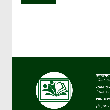
अध्यक्ष/प्
नबिन्द्र र
प्रधान सम्
निरञ्जन स
बजार
ब्यव
हरी कृष्ण पा