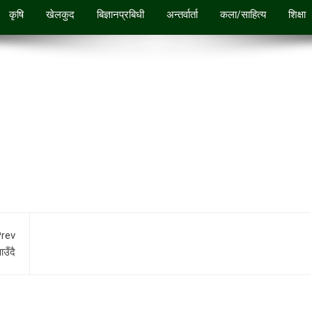
कृषि
खेलकुद
बिज्ञानप्रबिधी
अन्तर्वार्ता
कला/साहित्य
शिक्षा
rev
आउँदै