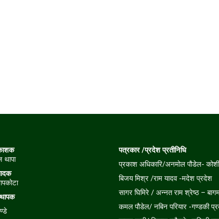
रकाशक
पत्रकार /प्रदेश प्रतीनिधि
ाज थापा
प्रकाश अधिकारि/अनमोल पौडेल- कोशी 
पादक
बिजय मिश्र /राम यादव -मदेश प्रदेश
ापकोटा
सागर घिमिरे / अन्नत राम श्रेष्ठ – बागम
स्थापक
कमल पौडेल/ नबिन परियार -गण्डकी प्र
ण्डे