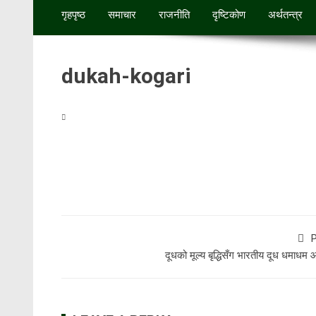
गृहपृष्ठ
समाचार
राजनीति
दृष्टिकोण
अर्थतन्‍त्र
dukah-kogari
P
दूधको मूल्य बृद्धिसँग भारतीय दूध धमाधम 