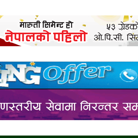
WSPAPER :: नेपालको डिजिट