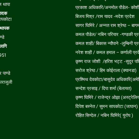
ाज थापा
प्रकाश अधिकारि/अनमोल पौडेल- कोशी 
पादक
बिजय मिश्र /राम यादव -मदेश प्रदेश
ापकोटा
सागर घिमिरे / अन्नत राम श्रेष्ठ – बागम
स्थापक
कमल पौडेल/ नबिन परियार -गण्डकी प्र
ण्डे
कमल शाही/ बिकास न्यौपाने -लुम्बिनी प्र
 लागि
नरेश शाही / कमल हमाल – कर्णाली प्रद
951
कृष्ण राज जोशी /हरिश भट्ट -सुदुर पश्
सरोज श्रेष्ठ / हिम कोईराला (क्यानडा)
र पाण्डे
प्रश्मिथ देवकोटा/बासुदेव अधिकारि(अमे
र पराजुली
सन्देश प्रसाइ / दिपा शर्मा (बेलायत)
कृष्ण घिमिरे / राजेन्द्र ओझा (अस्ट्रेलिय
दिपेश बस्नेत / सुमन सापकोटा (जापान)
रोहित सिग्देल / नबिन घिमिरे( युरोप )