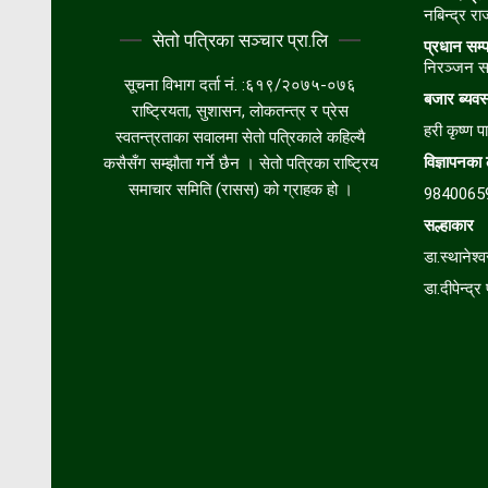
नबिन्द्र र
सेतो पत्रिका सञ्चार प्रा.लि
प्रधान सम्
निरञ्जन स
सूचना विभाग दर्ता नं. :६१९/२०७५-०७६
बजार
ब्यव
राष्ट्रियता, सुशासन, लोकतन्त्र र प्रेस
हरी कृष्ण पा
स्वतन्त्रताका सवालमा सेतो पत्रिकाले कहिल्यै
विज्ञापनका
कसैसँग सम्झौता गर्ने छैन । सेतो पत्रिका राष्ट्रिय
समाचार समिति (रासस) को ग्राहक हो ।
9840065
सल्हाकार
डा.स्थानेश्व
डा.दीपेन्द्