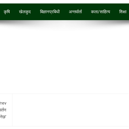
कृषि
खेलकुद
बिज्ञानप्रबिधी
अन्तर्वार्ता
कला/साहित्य
शिक्षा
rev
वर्तन
उनेछ’